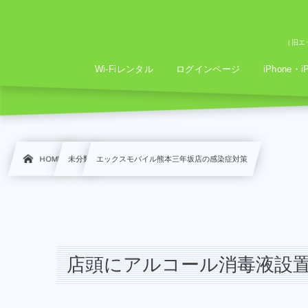
（旧エッ
Wi-Fiレンタル
ログインページ
iPhone・
HOME
未分類
エックスモバイル熊本三年坂店の感染症対策
店頭にアルコール消毒液設