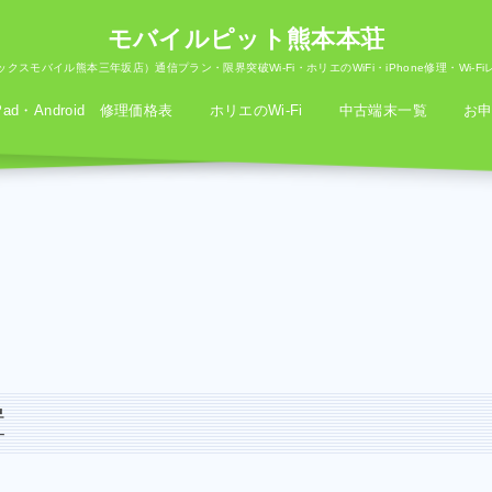
モバイルピット熊本本荘
クスモバイル熊本三年坂店）通信プラン・限界突破Wi-Fi・ホリエのWiFi・iPhone修理・Wi-F
iPad・Android 修理価格表
ホリエのWi-Fi
中古端末一覧
お
置